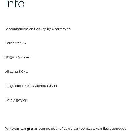
Info
Schoonheidssalon Beauty by Charmayne
Herenweg 47
1829AB Alkmaar
06 42 44 86 54
info@schoonheidssalonbeauty.nl
KvK: 71923659
Parkeren kan
gratis
voor de deur of op de parkeerplaats van Basisschool de